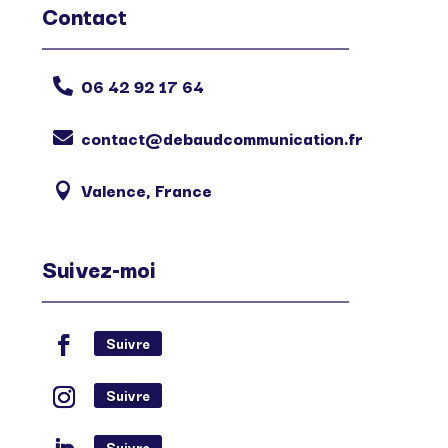
Contact
06 42 92 17 64

contact@debaudcommunication.fr

Valence, France

Suivez-moi
Suivre
Suivre
Suivre